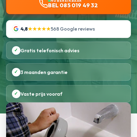
NU BEREIKBAAR
BEL 085 019 49 32
4,8
★★★★★
568 Google reviews
✓
Gratis telefonisch advies
✓
3 maanden garantie
✓
Vaste prijs vooraf