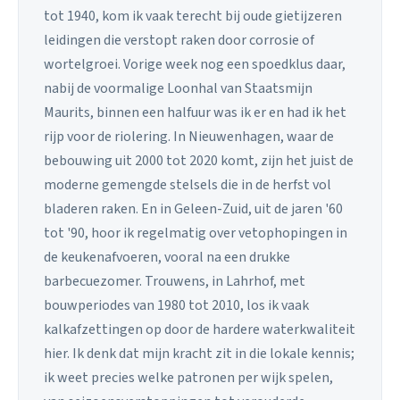
tot 1940, kom ik vaak terecht bij oude gietijzeren
leidingen die verstopt raken door corrosie of
wortelgroei. Vorige week nog een spoedklus daar,
nabij de voormalige Loonhal van Staatsmijn
Maurits, binnen een halfuur was ik er en had ik het
rijp voor de riolering. In Nieuwenhagen, waar de
bebouwing uit 2000 tot 2020 komt, zijn het juist de
moderne gemengde stelsels die in de herfst vol
bladeren raken. En in Geleen-Zuid, uit de jaren '60
tot '90, hoor ik regelmatig over vetophopingen in
de keukenafvoeren, vooral na een drukke
barbecuezomer. Trouwens, in Lahrhof, met
bouwperiodes van 1980 tot 2010, los ik vaak
kalkafzettingen op door de hardere waterkwaliteit
hier. Ik denk dat mijn kracht zit in die lokale kennis;
ik weet precies welke patronen per wijk spelen,