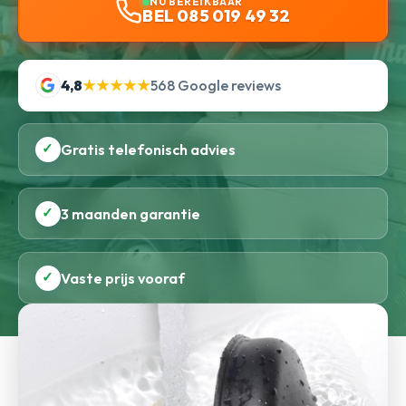
NU BEREIKBAAR
BEL 085 019 49 32
4,8
★★★★★
568 Google reviews
✓
Gratis telefonisch advies
✓
3 maanden garantie
✓
Vaste prijs vooraf