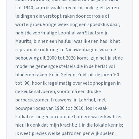
tot 1940, kom ik vaak terecht bij oude gietijzeren
leidingen die verstopt raken door corrosie of
wortelgroei. Vorige week nog een spoedklus daar,
nabij de voormalige Loonhal van Staatsmijn
Maurits, binnen een halfuur was ik er en had ik het
rijp voor de riolering. In Nieuwenhagen, waar de
bebouwing uit 2000 tot 2020 komt, zijn het juist de
moderne gemengde stelsels die in de herfst vol
bladeren raken. En in Geleen-Zuid, uit de jaren '60
tot '90, hoor ik regelmatig over vetophopingen in
de keukenafvoeren, vooral na een drukke
barbecuezomer. Trouwens, in Lahrhof, met
bouwperiodes van 1980 tot 2010, los ik vaak
kalkafzettingen op door de hardere waterkwaliteit
hier. Ik denk dat mijn kracht zit in die lokale kennis;
ik weet precies welke patronen per wijk spelen,