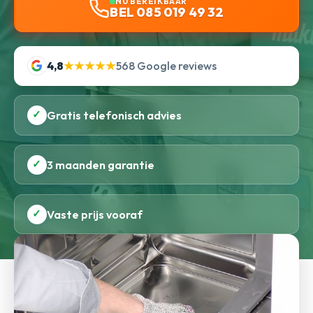
NU BEREIKBAAR
BEL 085 019 49 32
4,8
★★★★★
568 Google reviews
✓
Gratis telefonisch advies
✓
3 maanden garantie
✓
Vaste prijs vooraf