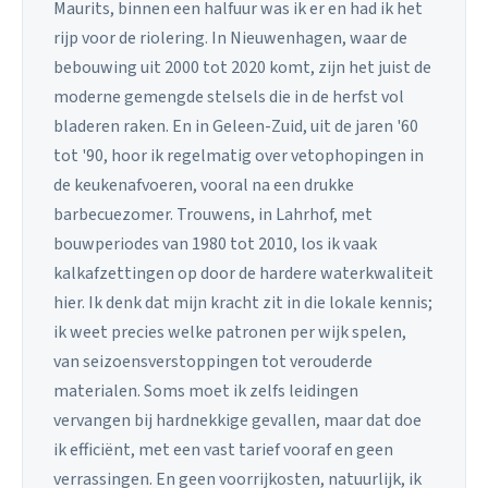
Maurits, binnen een halfuur was ik er en had ik het
rijp voor de riolering. In Nieuwenhagen, waar de
bebouwing uit 2000 tot 2020 komt, zijn het juist de
moderne gemengde stelsels die in de herfst vol
bladeren raken. En in Geleen-Zuid, uit de jaren '60
tot '90, hoor ik regelmatig over vetophopingen in
de keukenafvoeren, vooral na een drukke
barbecuezomer. Trouwens, in Lahrhof, met
bouwperiodes van 1980 tot 2010, los ik vaak
kalkafzettingen op door de hardere waterkwaliteit
hier. Ik denk dat mijn kracht zit in die lokale kennis;
ik weet precies welke patronen per wijk spelen,
van seizoensverstoppingen tot verouderde
materialen. Soms moet ik zelfs leidingen
vervangen bij hardnekkige gevallen, maar dat doe
ik efficiënt, met een vast tarief vooraf en geen
verrassingen. En geen voorrijkosten, natuurlijk, ik