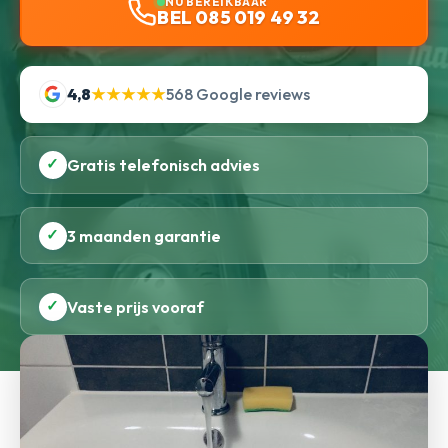
NU BEREIKBAAR
BEL 085 019 49 32
4,8
★★★★★
568 Google reviews
✓
Gratis telefonisch advies
✓
3 maanden garantie
✓
Vaste prijs vooraf