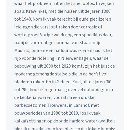
waar het probleem zit en het snel oplos. In wijken
zoals Krawinkel, met die huizen uit de jaren 1800
tot 1940, kom ik vaak terecht bij oude gietijzeren
leidingen die verstopt raken door corrosie of
wortelgroei. Vorige week nog een spoedklus daar,
nabij de voormalige Loonhal van Staatsmijn
Maurits, binnen een halfuur was ik er en had ik het
rijp voor de riolering. In Nieuwenhagen, waar de
bebouwing uit 2000 tot 2020 komt, zijn het juist de
moderne gemengde stelsels die in de herfst vol
bladeren raken. En in Geleen-Zuid, uit de jaren '60
tot '90, hoor ik regelmatig over vetophopingen in
de keukenafvoeren, vooral na een drukke
barbecuezomer. Trouwens, in Lahrhof, met
bouwperiodes van 1980 tot 2010, los ik vaak
kalkafzettingen op door de hardere waterkwaliteit
hier. Ik denk dat mijn kracht zit in die lokale kennis;