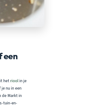
f een
it het
riool
in je
 je nu in een
 de Markt in
s-tuin-en-