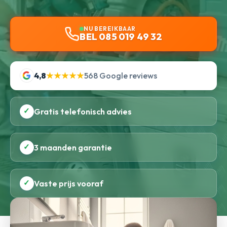
NU BEREIKBAAR
BEL 085 019 49 32
4,8
★★★★★
568 Google reviews
✓
Gratis telefonisch advies
✓
3 maanden garantie
✓
Vaste prijs vooraf