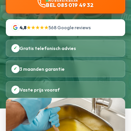
NU BEREIKBAAR
BEL 085 019 49 32
4,8
★★★★★
568 Google reviews
✓
Gratis telefonisch advies
✓
3 maanden garantie
✓
Vaste prijs vooraf