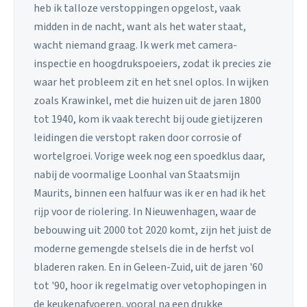
heb ik talloze verstoppingen opgelost, vaak
midden in de nacht, want als het water staat,
wacht niemand graag. Ik werk met camera-
inspectie en hoogdrukspoeiers, zodat ik precies zie
waar het probleem zit en het snel oplos. In wijken
zoals Krawinkel, met die huizen uit de jaren 1800
tot 1940, kom ik vaak terecht bij oude gietijzeren
leidingen die verstopt raken door corrosie of
wortelgroei. Vorige week nog een spoedklus daar,
nabij de voormalige Loonhal van Staatsmijn
Maurits, binnen een halfuur was ik er en had ik het
rijp voor de riolering. In Nieuwenhagen, waar de
bebouwing uit 2000 tot 2020 komt, zijn het juist de
moderne gemengde stelsels die in de herfst vol
bladeren raken. En in Geleen-Zuid, uit de jaren '60
tot '90, hoor ik regelmatig over vetophopingen in
de keukenafvoeren, vooral na een drukke