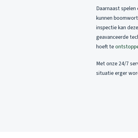
Daarnaast spelen e
kunnen boomwortel
inspectie kan dez
geavanceerde tech
hoeft te
ontstopp
Met onze 24/7 serv
situatie erger wor