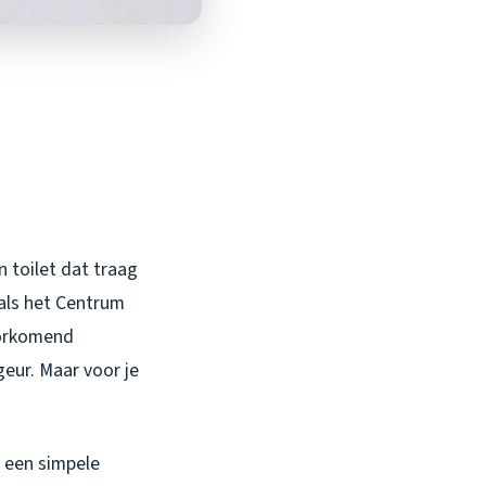
n toilet dat traag
oals het Centrum
oorkomend
geur. Maar voor je
 een simpele