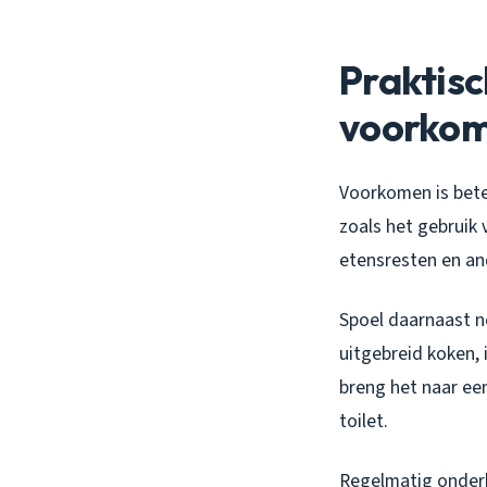
Praktisc
voorko
Voorkomen is bete
zoals het gebruik 
etensresten en and
Spoel daarnaast no
uitgebreid koken, 
breng het naar een
toilet.
Regelmatig onderh