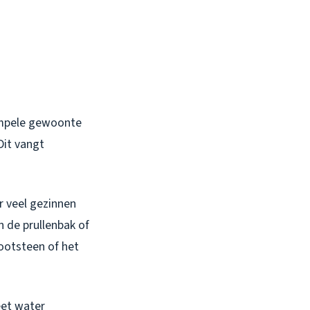
impele gewoonte
Dit vangt
r veel gezinnen
n de prullenbak of
gootsteen of het
eet water