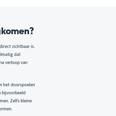
ugkomen?
rect zichtbaar is.
elmatig dat
 na verloop van
an het doorspoelen
n bijvoorbeeld
men. Zelfs kleine
vormen.