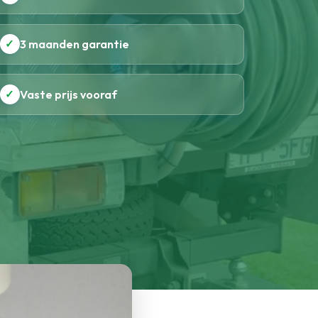
✓
3 maanden garantie
✓
Vaste prijs vooraf