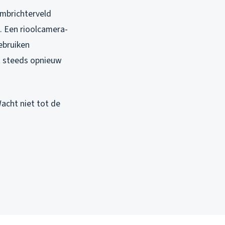
imbrichterveld
. Een rioolcamera-
ebruiken
t steeds opnieuw
Wacht niet tot de