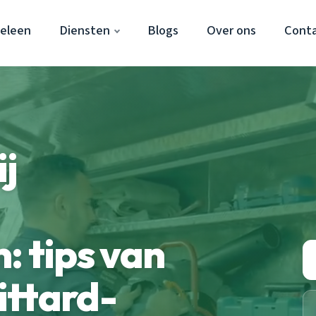
Geleen
Diensten
Blogs
Over ons
Cont
ij
: tips van
ittard-