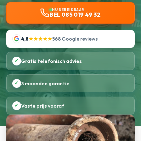
NU BEREIKBAAR
BEL 085 019 49 32
4,8
★★★★★
568 Google reviews
✓
Gratis telefonisch advies
✓
3 maanden garantie
✓
Vaste prijs vooraf