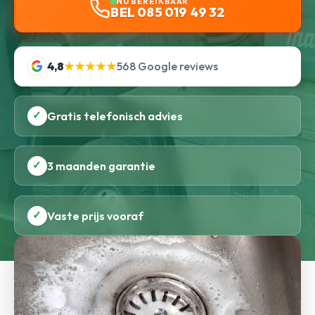
NU BEREIKBAAR
BEL 085 019 49 32
4,8
★★★★★
568 Google reviews
✓
Gratis telefonisch advies
✓
3 maanden garantie
✓
Vaste prijs vooraf