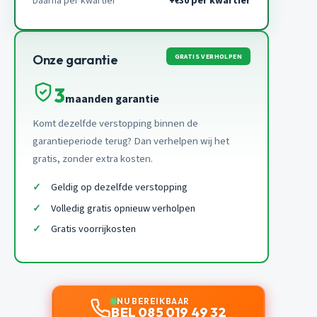
Daarna per kwartier
+
30 per kwartier
€
GRATIS VERHOLPEN
Onze garantie
3
maanden garantie
Komt dezelfde verstopping binnen de
garantieperiode terug? Dan verhelpen wij het
gratis, zonder extra kosten.
Geldig op dezelfde verstopping
Volledig gratis opnieuw verholpen
Gratis voorrijkosten
NU BEREIKBAAR
BEL 085 019 49 32