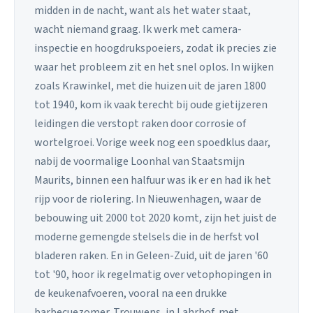
midden in de nacht, want als het water staat,
wacht niemand graag. Ik werk met camera-
inspectie en hoogdrukspoeiers, zodat ik precies zie
waar het probleem zit en het snel oplos. In wijken
zoals Krawinkel, met die huizen uit de jaren 1800
tot 1940, kom ik vaak terecht bij oude gietijzeren
leidingen die verstopt raken door corrosie of
wortelgroei. Vorige week nog een spoedklus daar,
nabij de voormalige Loonhal van Staatsmijn
Maurits, binnen een halfuur was ik er en had ik het
rijp voor de riolering. In Nieuwenhagen, waar de
bebouwing uit 2000 tot 2020 komt, zijn het juist de
moderne gemengde stelsels die in de herfst vol
bladeren raken. En in Geleen-Zuid, uit de jaren '60
tot '90, hoor ik regelmatig over vetophopingen in
de keukenafvoeren, vooral na een drukke
barbecuezomer. Trouwens, in Lahrhof, met