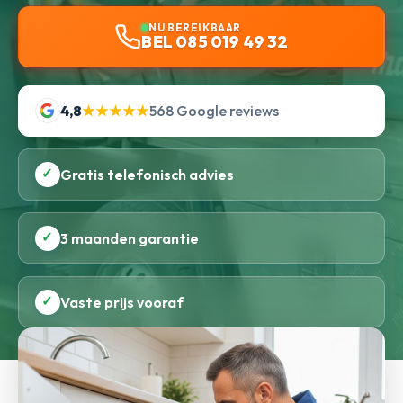
NU BEREIKBAAR
BEL 085 019 49 32
4,8
★★★★★
568 Google reviews
✓
Gratis telefonisch advies
✓
3 maanden garantie
✓
Vaste prijs vooraf