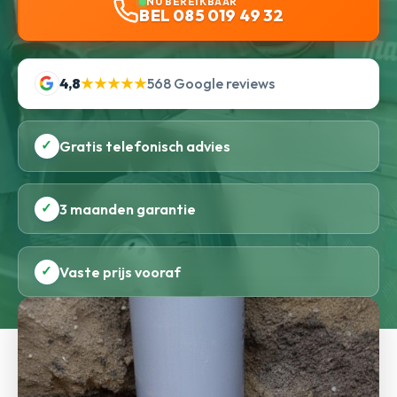
NU BEREIKBAAR
BEL 085 019 49 32
4,8
★★★★★
568 Google reviews
✓
Gratis telefonisch advies
✓
3 maanden garantie
✓
Vaste prijs vooraf