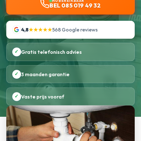
NU BEREIKBAAR
BEL 085 019 49 32
4,8
★★★★★
568 Google reviews
✓
Gratis telefonisch advies
✓
3 maanden garantie
✓
Vaste prijs vooraf