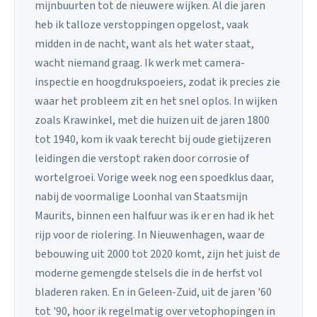
mijnbuurten tot de nieuwere wijken. Al die jaren
heb ik talloze verstoppingen opgelost, vaak
midden in de nacht, want als het water staat,
wacht niemand graag. Ik werk met camera-
inspectie en hoogdrukspoeiers, zodat ik precies zie
waar het probleem zit en het snel oplos. In wijken
zoals Krawinkel, met die huizen uit de jaren 1800
tot 1940, kom ik vaak terecht bij oude gietijzeren
leidingen die verstopt raken door corrosie of
wortelgroei. Vorige week nog een spoedklus daar,
nabij de voormalige Loonhal van Staatsmijn
Maurits, binnen een halfuur was ik er en had ik het
rijp voor de riolering. In Nieuwenhagen, waar de
bebouwing uit 2000 tot 2020 komt, zijn het juist de
moderne gemengde stelsels die in de herfst vol
bladeren raken. En in Geleen-Zuid, uit de jaren '60
tot '90, hoor ik regelmatig over vetophopingen in