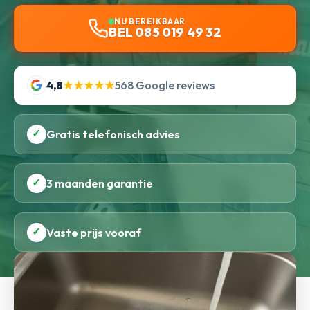
NU BEREIKBAAR
BEL 085 019 49 32
4,8
★★★★★
568 Google reviews
✓
Gratis telefonisch advies
✓
3 maanden garantie
✓
Vaste prijs vooraf