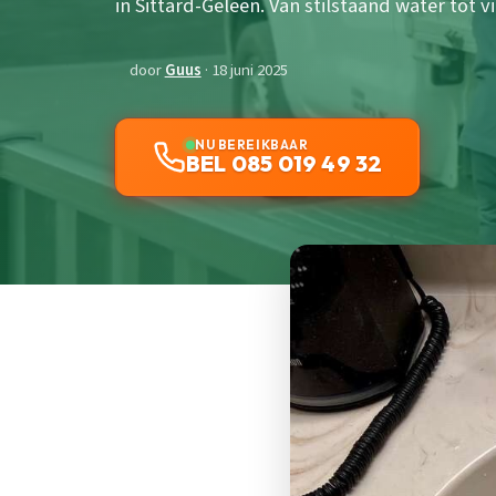
in Sittard-Geleen. Van stilstaand water tot v
door
Guus
· 18 juni 2025
NU BEREIKBAAR
BEL 085 019 49 32