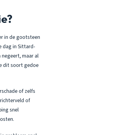
ie?
ter in de gootsteen
 dag in Sittard-
n negeert, maar al
je dit soort gedoe
schade of zelfs
richterveld of
ing snel
kosten.