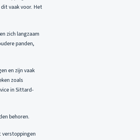
dit vaak voor. Het
pen zich langzaam
 oudere panden,
en en zijn vaak
eken zoals
ice in Sittard-
eden behoren.
at verstoppingen