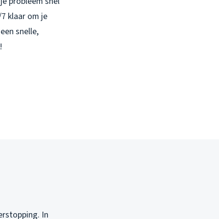
 je probleem snel
7 klaar om je
een snelle,
!
erstopping. In