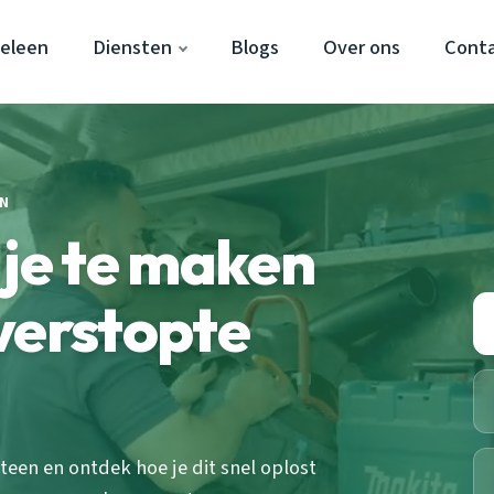
Geleen
Diensten
Blogs
Over ons
Cont
N
 je te maken
verstopte
een en ontdek hoe je dit snel oplost