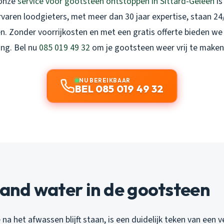
 onze
service voor gootsteen ontstoppen in Sittard-Geleen
is
varen loodgieters, met meer dan 30 jaar expertise, staan 24/
en. Zonder voorrijkosten en met een gratis offerte bieden we 
ing. Bel nu
085 019 49 32
om je gootsteen weer vrij te maken
NU BEREIKBAAR
BEL 085 019 49 32
taand water in de gootsteen
 na het afwassen blijft staan, is een duidelijk teken van een v