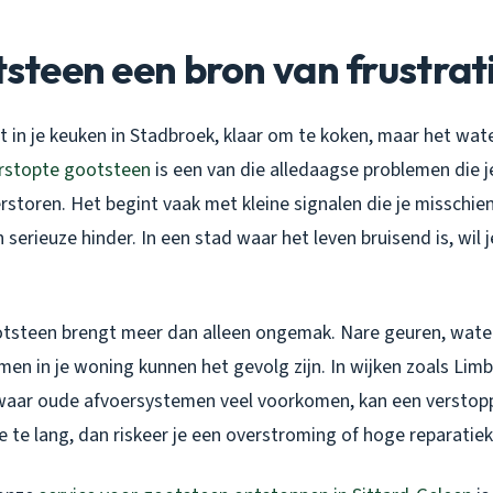
otsteen een bron van frustrat
ent in je keuken in Stadbroek, klaar om te koken, maar het wa
rstopte gootsteen
is een van die alledaagse problemen die je
erstoren. Het begint vaak met kleine signalen die je misschie
 serieuze hinder. In een stad waar het leven bruisend is, wil 
tsteen brengt meer dan alleen ongemak. Nare geuren, water
men in je woning kunnen het gevolg zijn. In wijken zoals Limb
aar oude afvoersystemen veel voorkomen, kan een verstopp
e te lang, dan riskeer je een overstroming of hoge reparatie