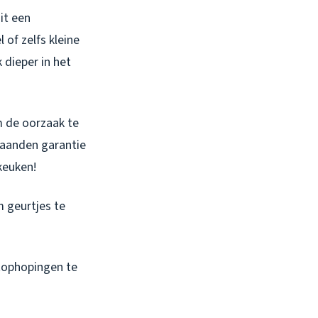
it een
of zelfs kleine
 dieper in het
m de oorzaak te
maanden garantie
keuken!
m geurtjes te
tophopingen te