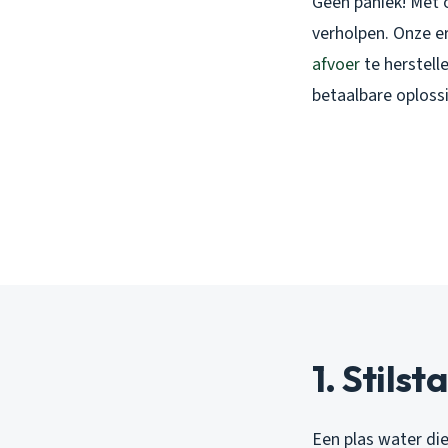
Geen paniek! Met
verholpen. Onze er
afvoer
te herstell
betaalbare oploss
1. Stils
Een plas water die