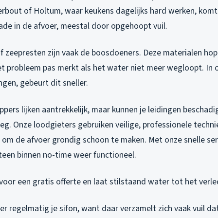
erbout of Holtum, waar keukens dagelijks hard werken, komt 
ade in de afvoer, meestal door opgehoopt vuil.
of zeepresten zijn vaak de boosdoeners. Deze materialen ho
et probleem pas merkt als het water niet meer wegloopt. In
ngen, gebeurt dit sneller.
ers lijken aantrekkelijk, maar kunnen je leidingen beschadig
eg. Onze loodgieters gebruiken veilige, professionele techni
 om de afvoer grondig schoon te maken. Met onze snelle serv
steen binnen no-time weer functioneel.
voor een gratis offerte en laat stilstaand water tot het verl
eer regelmatig je sifon, want daar verzamelt zich vaak vuil d