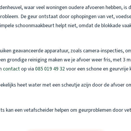
ndenheuvel, waar veel woningen oudere afvoeren hebben, is d
obleem. De geur ontstaat door ophopingen van vet, voedsel 
 simpele schoonmaakbeurt helpt niet, omdat de blokkade vaak
uiken geavanceerde apparatuur, zoals camera-inspecties, o
een grondige reiniging maken we je afvoer weer fris, met 3 
em
contact
op via
085 019 49 32
voor een schone en geurvrije 
ekelijks heet water met een scheutje azijn door de afvoer o
ants kan een vetafscheider helpen om geurproblemen door ve